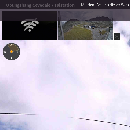
Mit dem Besuch dieser Webse
Übungshang Cevedale / Talstation
Panorama Madritsch
Madritsch Sessellift